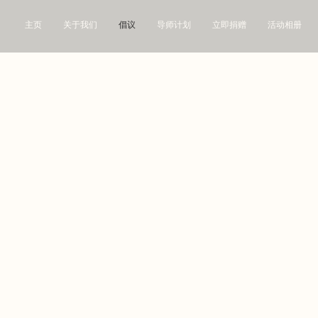
主页
关于我们
倡议
导师计划
立即捐赠
活动相册